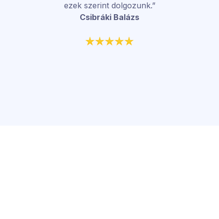
ezek szerint dolgozunk.”
Csibráki Balázs
Az autószervized jövője
azon múlik, hogy ma mit
lépsz.