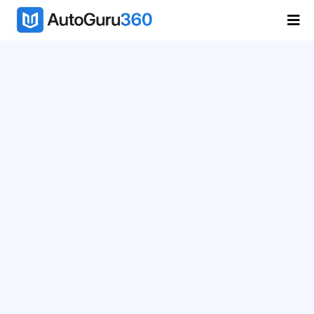
Váltsd valóra, amire
vágytál, csinálj egy
önjáró autószervízt!!